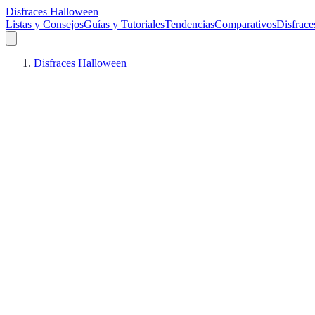
Disfraces Halloween
Listas y Consejos
Guías y Tutoriales
Tendencias
Comparativos
Disfrace
Disfraces Halloween