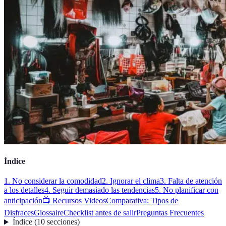
Índice
1. No considerar la comodidad
2. Ignorar el clima
3. Falta de atención
a los detalles
4. Seguir demasiado las tendencias
5. No planificar con
anticipación
📺 Recursos Videos
Comparativa: Tipos de
Disfraces
Glossaire
Checklist antes de salir
Preguntas Frecuentes
Índice
(
10
secciones
)