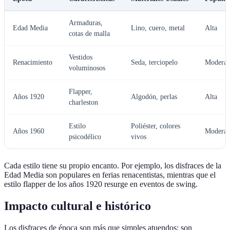
Armaduras,
Edad Media
Lino, cuero, metal
Alta
cotas de malla
Vestidos
Renacimiento
Seda, terciopelo
Moderad
voluminosos
Flapper,
Años 1920
Algodón, perlas
Alta
charleston
Estilo
Poliéster, colores
Años 1960
Moderad
psicodélico
vivos
Cada estilo tiene su propio encanto. Por ejemplo, los disfraces de la
Edad Media son populares en ferias renacentistas, mientras que el
estilo flapper de los años 1920 resurge en eventos de swing.
Impacto cultural e histórico
Los disfraces de época son más que simples atuendos; son