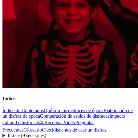
Índice
Índice de Contenidos
Qué son los disfraces de época
Elaboración de
un disfraz de época
Comparación de estilos de disfraces
Impacto
cultural e histórico
📺 Recursos Video
Preguntas
Frecuentes
Glossario
Checklist antes de usar un disfraz
Índice
(
9
secciones
)