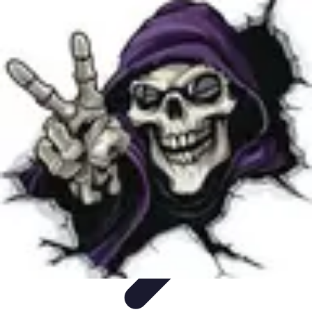
Disfraces Halloween
Listas y Consejos
Guías y
Tutoriales
Tendencias
Comparativos
Disfraces Clásicos
Disfraces Halloween