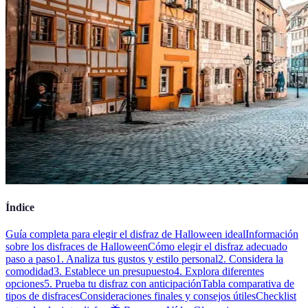
Índice
Guía completa para elegir el disfraz de Halloween ideal
Información
sobre los disfraces de Halloween
Cómo elegir el disfraz adecuado
paso a paso
1. Analiza tus gustos y estilo personal
2. Considera la
comodidad
3. Establece un presupuesto
4. Explora diferentes
opciones
5. Prueba tu disfraz con anticipación
Tabla comparativa de
tipos de disfraces
Consideraciones finales y consejos útiles
Checklist