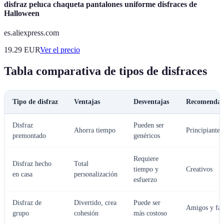
disfraz peluca chaqueta pantalones uniforme disfraces de
Halloween
es.aliexpress.com
19.29
EUR
Ver el precio
Tabla comparativa de tipos de disfraces
Tipo de disfraz
Ventajas
Desventajas
Recomendad
Disfraz
Pueden ser
Ahorra tiempo
Principiantes
premontado
genéricos
Requiere
Disfraz hecho
Total
tiempo y
Creativos
en casa
personalización
esfuerzo
Disfraz de
Divertido, crea
Puede ser
Amigos y fam
grupo
cohesión
más costoso