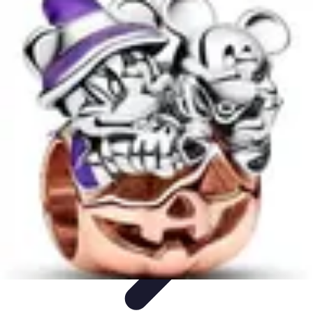
Disfraces Halloween
Listas y Consejos
Guías y
Tutoriales
Tendencias
Comparativos
Disfraces Clásicos
Disfraces Halloween