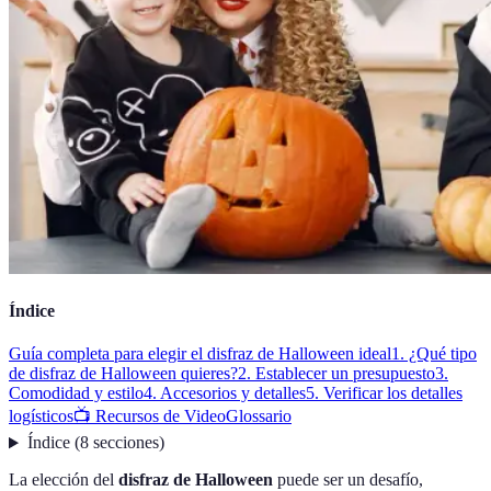
Índice
Guía completa para elegir el disfraz de Halloween ideal
1. ¿Qué tipo
de disfraz de Halloween quieres?
2. Establecer un presupuesto
3.
Comodidad y estilo
4. Accesorios y detalles
5. Verificar los detalles
logísticos
📺 Recursos de Video
Glossario
Índice
(
8
secciones
)
La elección del
disfraz de Halloween
puede ser un desafío,