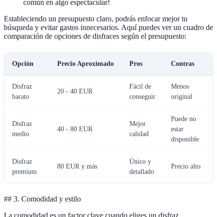
común en algo espectacular!
Estableciendo un presupuesto claro, podrás enfocar mejor tu
búsqueda y evitar gastos innecesarios. Aquí puedes ver un cuadro de
comparación de opciones de disfraces según el presupuesto:
Opción
Precio Aproximado
Pros
Contras
Disfraz
Fácil de
Menos
20 - 40 EUR
barato
conseguir
original
Puede no
Disfraz
Mejor
40 - 80 EUR
estar
medio
calidad
disponible
Disfraz
Único y
80 EUR y más
Precio alto
premium
detallado
## 3. Comodidad y estilo
La comodidad es un factor clave cuando eliges un disfraz,