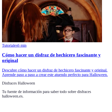
Tutoriales
6
min
Cómo hacer un disfraz de hechicero fascinante y
original
Descubre cómo hacer un disfraz de hechicero fascinante y original.
Aprende paso a paso a crear este atuendo perfecto para Halloween.
Disfraces Halloween
Tu fuente de información para saber todo sobre
disfraces
halloween.es
.