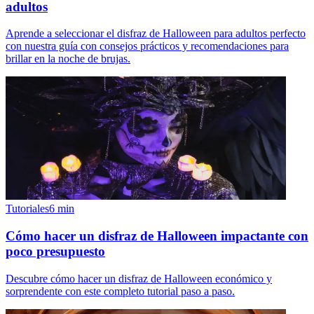
adultos
Aprende a seleccionar el disfraz de Halloween para adultos perfecto
con nuestra guía con consejos prácticos y recomendaciones para
brillar en la noche de brujas.
Tutoriales
6
min
Cómo hacer un disfraz de Halloween impactante con
poco presupuesto
Descubre cómo hacer un disfraz de Halloween económico y
sorprendente con este completo tutorial paso a paso.