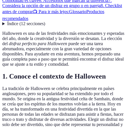
Comodidad es clave
6. Accesorios que marcan la diferencia
7.
Considera la opción de un disfraz en grupo o en pareja
8. Checklist
antes de comprar
📺 Para ir más lejos:
Glossario
Productos
recomendados
Índice
(
12
secciones
)
Halloween es una de las festividades más emocionantes y esperadas
del año, donde la creatividad y la diversión se desatan. La elección
del
disfraz perfecto para Halloween
puede ser una tarea
abrumadora, especialmente con la gran variedad de opciones
disponibles. Para ayudarte en esta aventura, hemos preparado una
guía completa paso a paso que te permitirá encontrar el disfraz ideal
que se ajuste a tu estilo y comodidad.
1. Conoce el contexto de Halloween
La tradición de Halloween se celebra principalmente en países
anglosajones, pero su popularidad se ha extendido por todo el
mundo. Se origina en la antigua festividad celta de Samhain, donde
se creía que los espíritus de los muertos volvían a la tierra. Hoy en
día, se ha transformado en una festividad divertida en la que las
personas de todas las edades se disfrazan para asistir a fiestas, hacer
truco o trato y disfrutar de diversas actividades. Elegir un disfraz no
solo debe ser divertido, sino que debe representar tu personalidad y