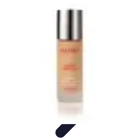
Disfraces Halloween
Listas y Consejos
Guías y
Tutoriales
Tendencias
Comparativos
Disfraces Clásicos
Disfraces Halloween