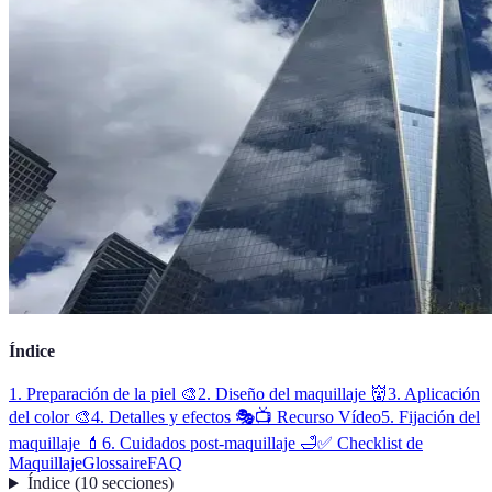
Índice
1. Preparación de la piel 🎨
2. Diseño del maquillaje 👹
3. Aplicación
del color 🎨
4. Detalles y efectos 🎭
📺 Recurso Vídeo
5. Fijación del
maquillaje 💄
6. Cuidados post-maquillaje 🛁
✅ Checklist de
Maquillaje
Glossaire
FAQ
Índice
(
10
secciones
)