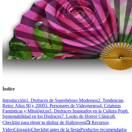
Índice
Introducción
1. Disfraces de Superhéroes Modernos
2. Tendencias
Retro: Años 90 y 2000
3. Personajes de Videojuegos
4. Criaturas
Fantásticas y Mitológicas
5. Disfraces Inspirados en la Cultura Pop
6.
Sustentabilidad en los Disfraces
7. Looks de Horror Clásico
8.
Checklist para elegir tu disfraz de Halloween
📺 Recursos
Video
Glossario
Checklist antes de la fiesta
Productos recomendados