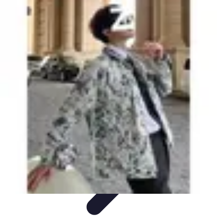
Disfraces Halloween
Listas y Consejos
Guías y
Tutoriales
Tendencias
Comparativos
Disfraces Clásicos
Disfraces Halloween