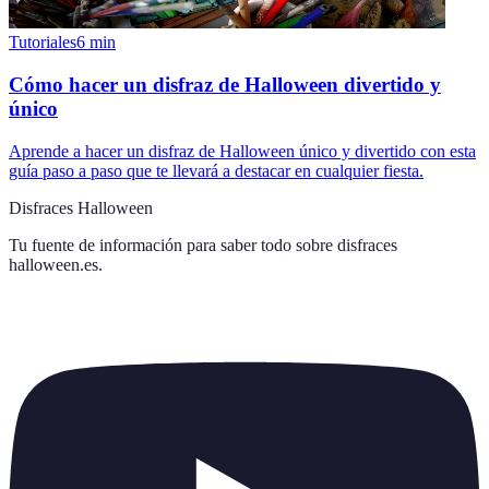
Tutoriales
6
min
Cómo hacer un disfraz de Halloween divertido y
único
Aprende a hacer un disfraz de Halloween único y divertido con esta
guía paso a paso que te llevará a destacar en cualquier fiesta.
Disfraces Halloween
Tu fuente de información para saber todo sobre
disfraces
halloween.es
.