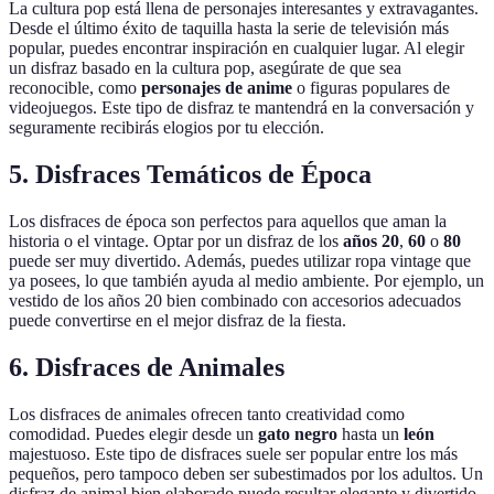
La cultura pop está llena de personajes interesantes y extravagantes.
Desde el último éxito de taquilla hasta la serie de televisión más
popular, puedes encontrar inspiración en cualquier lugar. Al elegir
un disfraz basado en la cultura pop, asegúrate de que sea
reconocible, como
personajes de anime
o figuras populares de
videojuegos. Este tipo de disfraz te mantendrá en la conversación y
seguramente recibirás elogios por tu elección.
5. Disfraces Temáticos de Época
Los disfraces de época son perfectos para aquellos que aman la
historia o el vintage. Optar por un disfraz de los
años 20
,
60
o
80
puede ser muy divertido. Además, puedes utilizar ropa vintage que
ya posees, lo que también ayuda al medio ambiente. Por ejemplo, un
vestido de los años 20 bien combinado con accesorios adecuados
puede convertirse en el mejor disfraz de la fiesta.
6. Disfraces de Animales
Los disfraces de animales ofrecen tanto creatividad como
comodidad. Puedes elegir desde un
gato negro
hasta un
león
majestuoso. Este tipo de disfraces suele ser popular entre los más
pequeños, pero tampoco deben ser subestimados por los adultos. Un
disfraz de animal bien elaborado puede resultar elegante y divertido