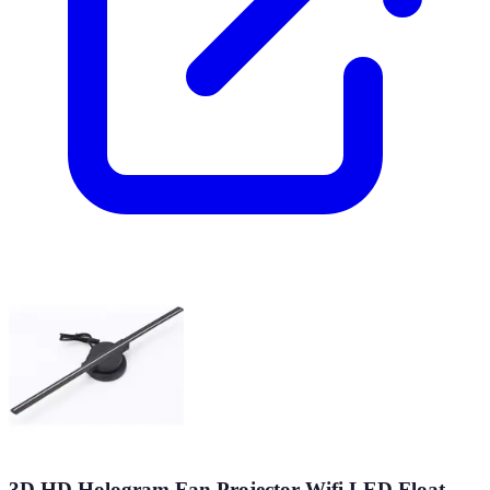
3D HD Hologram Fan Projector Wifi LED Float