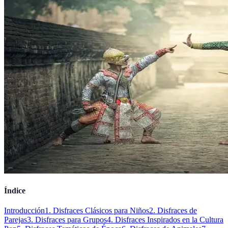
Índice
Introducción
1. Disfraces Clásicos para Niños
2. Disfraces de
Parejas
3. Disfraces para Grupos
4. Disfraces Inspirados en la Cultura