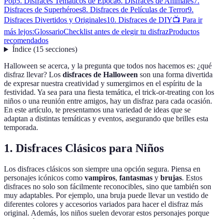
Pop
5. Disfraces Temáticos de Época
6. Disfraces de Animales
7.
Disfraces de Superhéroes
8. Disfraces de Películas de Terror
9.
Disfraces Divertidos y Originales
10. Disfraces de DIY
📺 Para ir
más lejos:
Glossario
Checklist antes de elegir tu disfraz
Productos
recomendados
Índice
(
15
secciones
)
Halloween se acerca, y la pregunta que todos nos hacemos es: ¿qué
disfraz llevar? Los
disfraces de Halloween
son una forma divertida
de expresar nuestra creatividad y sumergirnos en el espíritu de la
festividad. Ya sea para una fiesta temática, el trick-or-treating con los
niños o una reunión entre amigos, hay un disfraz para cada ocasión.
En este artículo, te presentamos una variedad de ideas que se
adaptan a distintas temáticas y eventos, asegurando que brilles esta
temporada.
1. Disfraces Clásicos para Niños
Los disfraces clásicos son siempre una opción segura. Piensa en
personajes icónicos como
vampiros
,
fantasmas
y
brujas
. Estos
disfraces no solo son fácilmente reconocibles, sino que también son
muy adaptables. Por ejemplo, una bruja puede llevar un vestido de
diferentes colores y accesorios variados para hacer el disfraz más
original. Además, los niños suelen devorar estos personajes porque