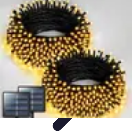
Disfraces Halloween
Listas y Consejos
Guías y
Tutoriales
Tendencias
Comparativos
Disfraces Clásicos
Disfraces Halloween