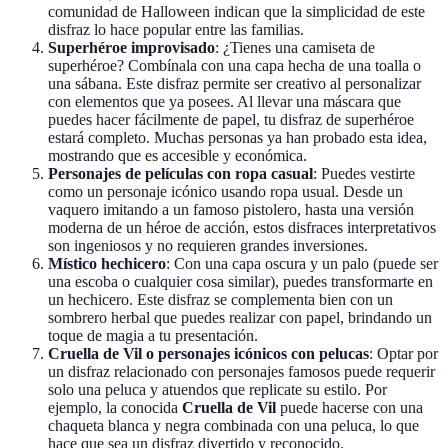
comunidad de Halloween indican que la simplicidad de este
disfraz lo hace popular entre las familias.
Superhéroe improvisado
: ¿Tienes una camiseta de
superhéroe? Combínala con una capa hecha de una toalla o
una sábana. Este disfraz permite ser creativo al personalizar
con elementos que ya posees. Al llevar una máscara que
puedes hacer fácilmente de papel, tu disfraz de superhéroe
estará completo. Muchas personas ya han probado esta idea,
mostrando que es accesible y económica.
Personajes de películas con ropa casual
: Puedes vestirte
como un personaje icónico usando ropa usual. Desde un
vaquero imitando a un famoso pistolero, hasta una versión
moderna de un héroe de acción, estos disfraces interpretativos
son ingeniosos y no requieren grandes inversiones.
Místico hechicero
: Con una capa oscura y un palo (puede ser
una escoba o cualquier cosa similar), puedes transformarte en
un hechicero. Este disfraz se complementa bien con un
sombrero herbal que puedes realizar con papel, brindando un
toque de magia a tu presentación.
Cruella de Vil o personajes icónicos con pelucas
: Optar por
un disfraz relacionado con personajes famosos puede requerir
solo una peluca y atuendos que replicate su estilo. Por
ejemplo, la conocida
Cruella de Vil
puede hacerse con una
chaqueta blanca y negra combinada con una peluca, lo que
hace que sea un disfraz divertido y reconocido.