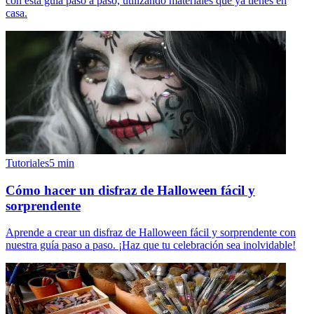
con esta guía paso a paso, utilizando materiales que ya tienes en
casa.
Tutoriales
5
min
Cómo hacer un disfraz de Halloween fácil y
sorprendente
Aprende a crear un disfraz de Halloween fácil y sorprendente con
nuestra guía paso a paso. ¡Haz que tu celebración sea inolvidable!