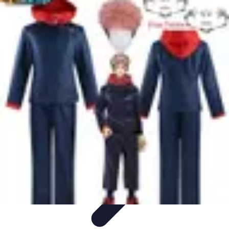
Disfraces Halloween
Listas y Consejos
Guías y
Tutoriales
Tendencias
Comparativos
Disfraces Clásicos
Disfraces Halloween