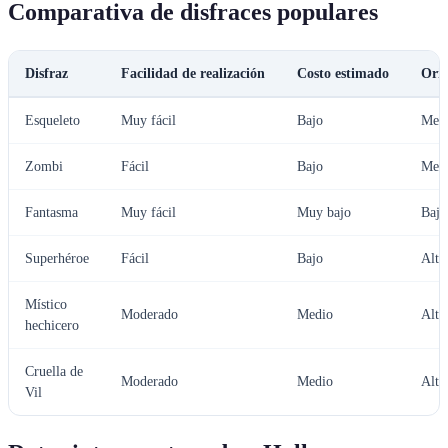
Comparativa de disfraces populares
Disfraz
Facilidad de realización
Costo estimado
Orig
Esqueleto
Muy fácil
Bajo
Med
Zombi
Fácil
Bajo
Med
Fantasma
Muy fácil
Muy bajo
Baja
Superhéroe
Fácil
Bajo
Alta
Místico
Moderado
Medio
Alta
hechicero
Cruella de
Moderado
Medio
Alta
Vil