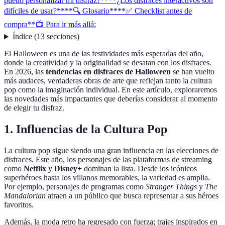
puedo personalizar mi disfraz?**
**¿Los disfraces interactivos son
difíciles de usar?**
**🔍 Glosario**
**✅ Checklist antes de
compra**
📺 Para ir más allá:
Índice
(
13
secciones
)
El Halloween es una de las festividades más esperadas del año,
donde la creatividad y la originalidad se desatan con los disfraces.
En 2026, las
tendencias en disfraces de Halloween
se han vuelto
más audaces, verdaderas obras de arte que reflejan tanto la cultura
pop como la imaginación individual. En este artículo, exploraremos
las novedades más impactantes que deberías considerar al momento
de elegir tu disfraz.
1. Influencias de la Cultura Pop
La cultura pop sigue siendo una gran influencia en las elecciones de
disfraces. Este año, los personajes de las plataformas de streaming
como
Netflix
y
Disney+
dominan la lista. Desde los icónicos
superhéroes hasta los villanos memorables, la variedad es amplia.
Por ejemplo, personajes de programas como
Stranger Things
y
The
Mandalorian
atraen a un público que busca representar a sus héroes
favoritos.
Además, la moda retro ha regresado con fuerza; trajes inspirados en