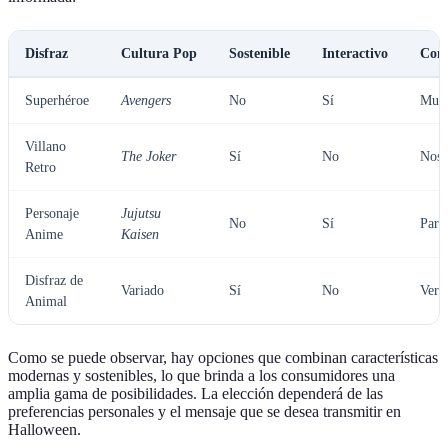
Disfraz
Cultura Pop
Sostenible
Interactivo
Come
Superhéroe
Avengers
No
Sí
Muy 
Villano
The Joker
Sí
No
Nost
Retro
Personaje
Jujutsu
No
Sí
Para
Anime
Kaisen
Disfraz de
Variado
Sí
No
Versá
Animal
Como se puede observar, hay opciones que combinan características
modernas y sostenibles, lo que brinda a los consumidores una
amplia gama de posibilidades. La elección dependerá de las
preferencias personales y el mensaje que se desea transmitir en
Halloween.