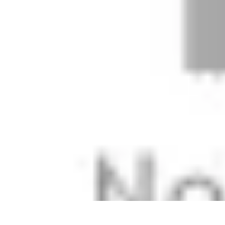
Disfraces Halloween
Listas y Consejos
Guías y Tutoriales
Tendencias
Comparativos
Disfrace
Disfraces Halloween