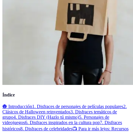
Índice
🎃 Introducción
1. Disfraces de personajes de películas populares
2.
Clásicos de Halloween reinventados
3. Disfraces temáticos de
grupo
4. Disfraces DIY (Hazlo tú mismo)
5. Personajes de
videojuegos
6. Disfraces inspirados en la cultura pop
7. Disfraces
históricos
8. Disfraces de celebridades
📺 Para ir más lejos: Recursos