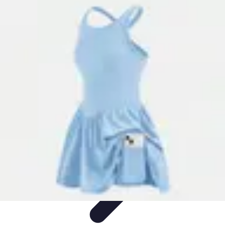
Disfraces Halloween
Listas y Consejos
Guías y
Tutoriales
Tendencias
Comparativos
Disfraces Clásicos
Disfraces Halloween