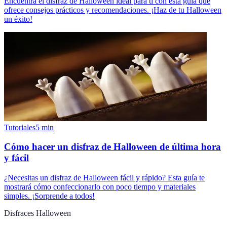
Encuentra el disfraz de Halloween ideal para ti con esta guía que
ofrece consejos prácticos y recomendaciones. ¡Haz de tu Halloween
un éxito!
Tutoriales
5
min
Cómo hacer un disfraz de Halloween de última hora
y fácil
¿Necesitas un disfraz de Halloween fácil y rápido? Esta guía te
mostrará cómo confeccionarlo con poco tiempo y materiales
simples. ¡Sorprende a todos!
Disfraces Halloween