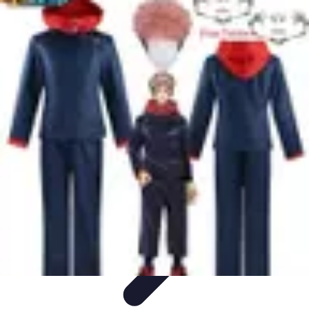
Disfraces Halloween
Listas y Consejos
Guías y
Tutoriales
Tendencias
Comparativos
Disfraces Clásicos
Disfraces Halloween