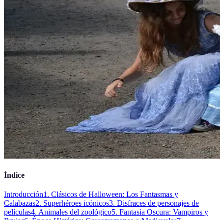
Índice
Introducción
1. Clásicos de Halloween: Los Fantasmas y
Calabazas
2. Superhéroes icónicos
3. Disfraces de personajes de
películas
4. Animales del zoológico
5. Fantasía Oscura: Vampiros y