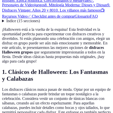
Brujas
6. Época Histórica: Grecorromanos o Medievales
7.
Personajes de Videojuegos
8. Mitología Moderna: Dioses y Diosas
9.
Disfraces Vintage: Años 20 y 80
10. Los villanos más famosos
📺
Recursos Video
✅ Checklist antes de comprar
Glossario
FAQ
Índice
(
15
secciones
)
¡Halloween está a la vuelta de la esquina! Esta festividad es la
oportunidad perfecta para experimentar con disfraces creativos y
divertidos. Si estás planeando una celebración con amigos, elegir un
disfraz en grupo puede ser aún más emocionante y memorable. En
este artículo, te presentaremos las mejores opciones de
disfraces
Halloween grupos
que seguramente impresionarán a todos en la
fiesta. Desde ideas clásicas hasta propuestas más originales, ¡hay
algo para cada grupo!
1. Clásicos de Halloween: Los Fantasmas
y Calabazas
Los disfraces clásicos nunca pasan de moda. Optar por un equipo de
fantasmas o calabazas puede brindar un toque nostálgico a la
celebración. Considera vestir un conjunto de túnicas blancas con
sábanas, creando así un efecto espeluznante. Para aquellas
calabazas, puedes incluir detalles como bocas y ojos tallados, lo que
permitirá personalizar cada disfraz. Este enfoque es también perfecto