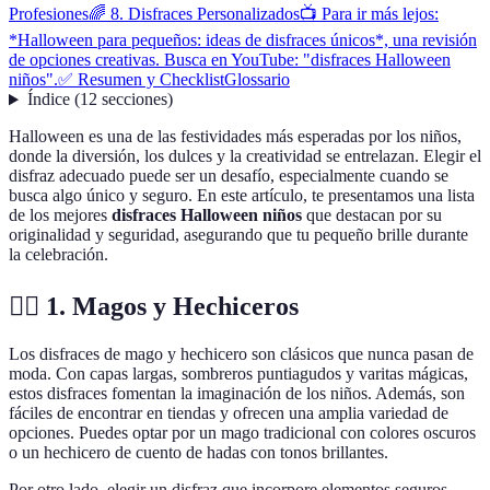
Profesiones
🌈 8. Disfraces Personalizados
📺 Para ir más lejos:
*Halloween para pequeños: ideas de disfraces únicos*, una revisión
de opciones creativas. Busca en YouTube: "disfraces Halloween
niños".
✅ Resumen y Checklist
Glossario
Índice
(
12
secciones
)
Halloween es una de las festividades más esperadas por los niños,
donde la diversión, los dulces y la creatividad se entrelazan. Elegir el
disfraz adecuado puede ser un desafío, especialmente cuando se
busca algo único y seguro. En este artículo, te presentamos una lista
de los mejores
disfraces Halloween niños
que destacan por su
originalidad y seguridad, asegurando que tu pequeño brille durante
la celebración.
🧙‍♂️ 1. Magos y Hechiceros
Los disfraces de mago y hechicero son clásicos que nunca pasan de
moda. Con capas largas, sombreros puntiagudos y varitas mágicas,
estos disfraces fomentan la imaginación de los niños. Además, son
fáciles de encontrar en tiendas y ofrecen una amplia variedad de
opciones. Puedes optar por un mago tradicional con colores oscuros
o un hechicero de cuento de hadas con tonos brillantes.
Por otro lado, elegir un disfraz que incorpore elementos seguros,