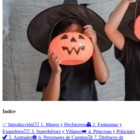
Índice
✅ Introducción
🧙‍♂️ 1. Magos y Hechiceros
👻 2. Fantasmas y
Esqueletos
🦸‍♂️ 3. Superhéroes y Villanos
👑 4. Princesas y Príncipes
🦖 5. Animales
🎃 6. Personajes de Cuentos
🚀 7. Disfraces de