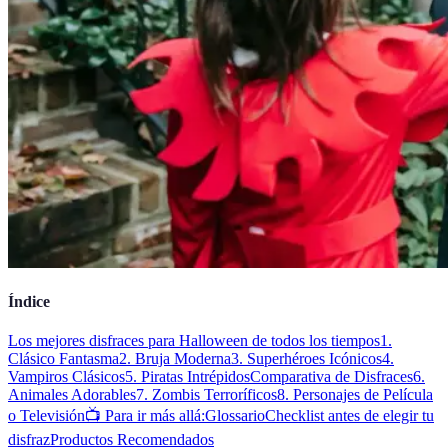
Índice
Los mejores disfraces para Halloween de todos los tiempos
1.
Clásico Fantasma
2. Bruja Moderna
3. Superhéroes Icónicos
4.
Vampiros Clásicos
5. Piratas Intrépidos
Comparativa de Disfraces
6.
Animales Adorables
7. Zombis Terroríficos
8. Personajes de Película
o Televisión
📺 Para ir más allá:
Glossario
Checklist antes de elegir tu
disfraz
Productos Recomendados