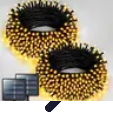
Disfraces Halloween
Listas y Consejos
Guías y
Tutoriales
Tendencias
Comparativos
Disfraces Clásicos
Disfraces Halloween