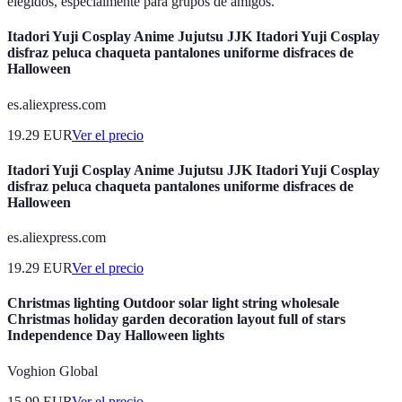
elegidos, especialmente para grupos de amigos.
Itadori Yuji Cosplay Anime Jujutsu JJK Itadori Yuji Cosplay
disfraz peluca chaqueta pantalones uniforme disfraces de
Halloween
es.aliexpress.com
19.29
EUR
Ver el precio
Itadori Yuji Cosplay Anime Jujutsu JJK Itadori Yuji Cosplay
disfraz peluca chaqueta pantalones uniforme disfraces de
Halloween
es.aliexpress.com
19.29
EUR
Ver el precio
Christmas lighting Outdoor solar light string wholesale
Christmas holiday garden decoration layout full of stars
Independence Day Halloween lights
Voghion Global
15.99
EUR
Ver el precio