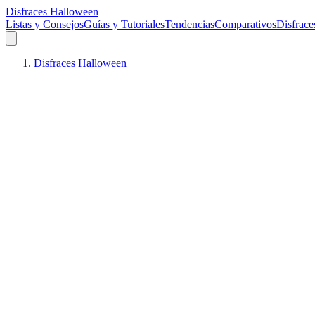
Disfraces Halloween
Listas y Consejos
Guías y Tutoriales
Tendencias
Comparativos
Disfrace
Disfraces Halloween