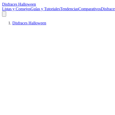
Disfraces Halloween
Listas y Consejos
Guías y Tutoriales
Tendencias
Comparativos
Disfrace
Disfraces Halloween