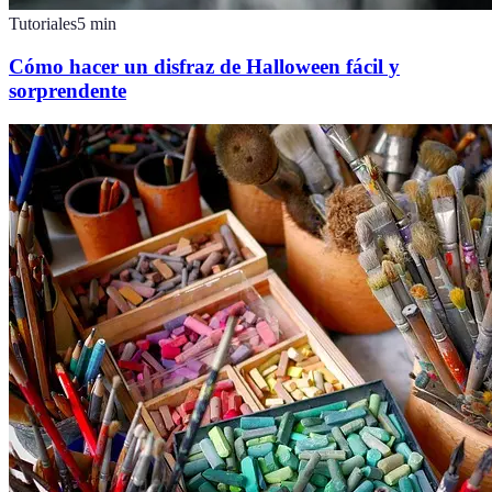
Tutoriales
5
min
Cómo hacer un disfraz de Halloween fácil y
sorprendente