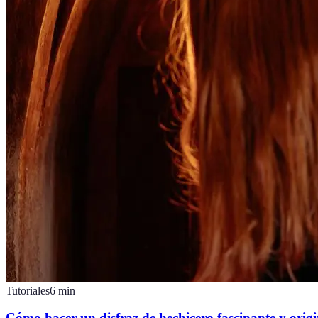
Tutoriales
6
min
Cómo hacer un disfraz de hechicero fascinante y origi