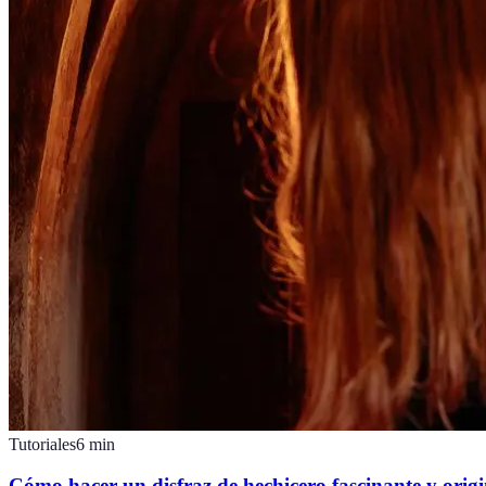
Tutoriales
6
min
Cómo hacer un disfraz de hechicero fascinante y origi