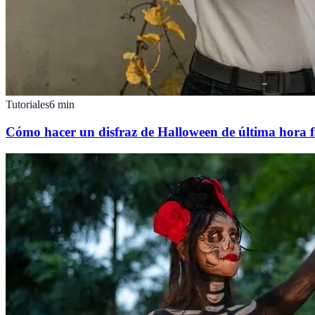
Tutoriales
6
min
Cómo hacer un disfraz de Halloween de última hora f