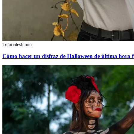
Tutoriales
6
min
Cómo hacer un disfraz de Halloween de última hora f